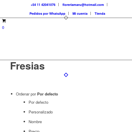
+54 11 42041076
floreriamaru@hotmail.com
Pedidos por WhatsApp
Mi cuenta
Tienda
0
Fresias
Ordenar por
Por defecto
Por defecto
Personalizado
Nombre
Precio