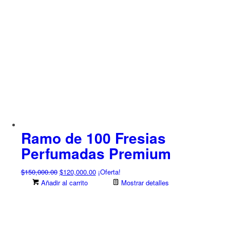
Ramo de 100 Fresias
Perfumadas Premium
El
El
$
150,000.00
$
120,000.00
¡Oferta!
precio
precio
Añadir al carrito
Mostrar detalles
original
actual
era:
es:
$150,000.00.
$120,000.00.