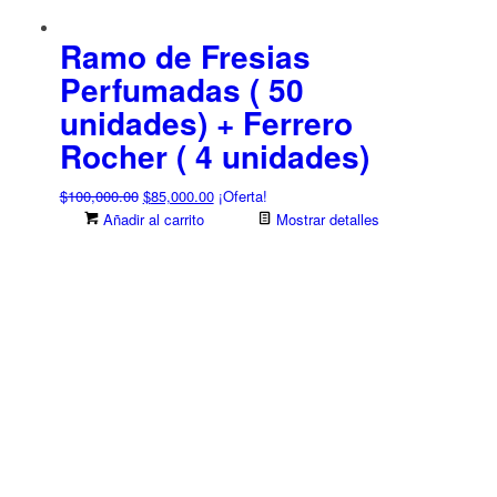
Ramo de Fresias
Perfumadas ( 50
unidades) + Ferrero
Rocher ( 4 unidades)
El
El
$
100,000.00
$
85,000.00
¡Oferta!
precio
precio
Añadir al carrito
Mostrar detalles
original
actual
era:
es:
$100,000.00.
$85,000.00.