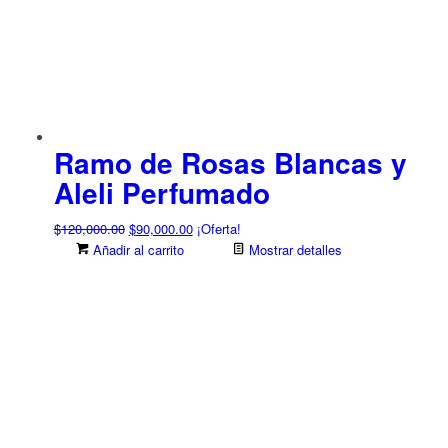
Ramo de Rosas Blancas y
Aleli Perfumado
El
El
$
120,000.00
$
90,000.00
¡Oferta!
precio
precio
Añadir al carrito
Mostrar detalles
original
actual
era:
es:
$120,000.00.
$90,000.00.