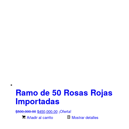
Ramo de 50 Rosas Rojas
Importadas
El
El
$
500,000.00
$
450,000.00
¡Oferta!
precio
precio
Añadir al carrito
Mostrar detalles
original
actual