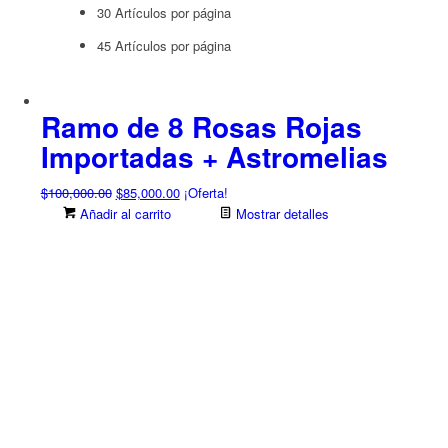
30 Artículos por página
45 Artículos por página
Ramo de 8 Rosas Rojas
Importadas + Astromelias
El
El
$
100,000.00
$
85,000.00
¡Oferta!
precio
precio
Añadir al carrito
Mostrar detalles
original
actual
era:
es:
$100,000.00.
$85,000.00.