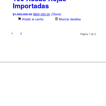
Importadas
El
El
$
1,000,000.00
$
800,000.00
¡Oferta!
precio
precio
Añadir al carrito
Mostrar detalles
original
actual
era:
es:
2
$1,000,000.00.
$800,000.00.
1
Página 1 de 2