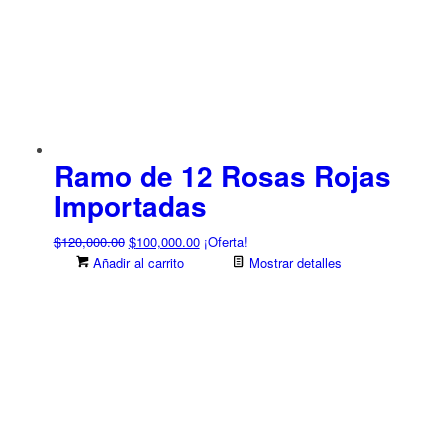
Ramo de 12 Rosas Rojas
Importadas
El
El
$
120,000.00
$
100,000.00
¡Oferta!
precio
precio
Añadir al carrito
Mostrar detalles
original
actual
era:
es:
$120,000.00.
$100,000.00.