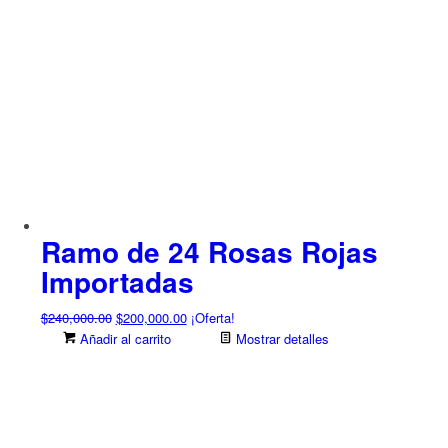
Ramo de 24 Rosas Rojas
Importadas
El
El
$
240,000.00
$
200,000.00
¡Oferta!
precio
precio
Añadir al carrito
Mostrar detalles
original
actual
era:
es:
$240,000.00.
$200,000.00.