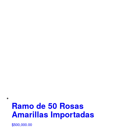
era:
es:
$500,000.00.
$450,000.00.
Ramo de 50 Rosas
Amarillas Importadas
$
500,000.00