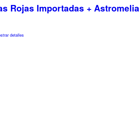
s Rojas Importadas + Astromelia
trar detalles
0.