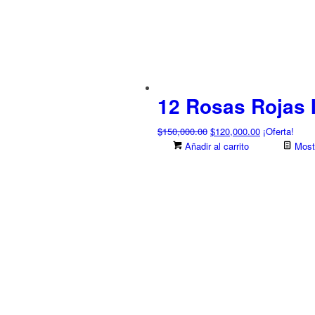
12 Rosas Rojas 
El
El
$
150,000.00
$
120,000.00
¡Oferta!
precio
precio
Añadir al carrito
Mostr
original
actual
era:
es:
$150,000.00.
$120,000.00.