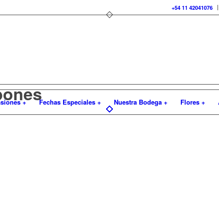
+54 11 42041076
bones
siones +
Fechas Especiales +
Nuestra Bodega +
Flores +