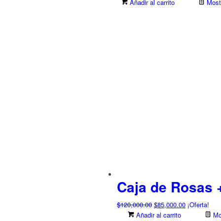
Añadir al carrito
Mostr
Caja de Rosas 
El
El
$
120,000.00
$
85,000.00
¡Oferta!
precio
precio
Añadir al carrito
Mos