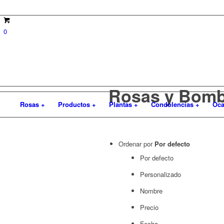
0
Rosas y Bom
Rosas +
Productos +
Plantas +
Condolencias +
Oca
Ordenar por
Por defecto
Por defecto
Personalizado
Nombre
Precio
Fecha