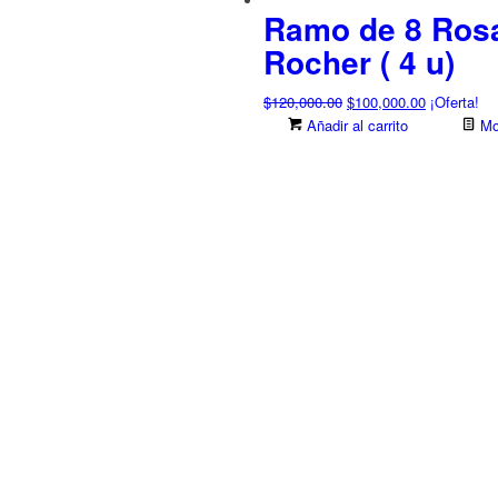
Ramo de 8 Rosa
Rocher ( 4 u)
El
El
$
120,000.00
$
100,000.00
¡Oferta!
precio
precio
Añadir al carrito
Mos
original
actual
era:
es:
$120,000.00.
$100,000.0