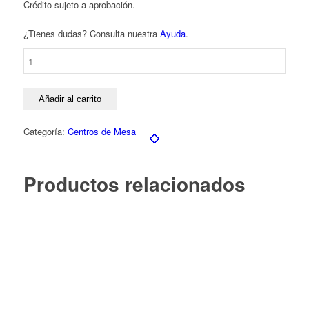
Crédito sujeto a aprobación.
¿Tienes dudas? Consulta nuestra
Ayuda
.
Centro
de
Mesa
de
Añadir al carrito
Lincianthus
cantidad
Categoría:
Centros de Mesa
Productos relacionados