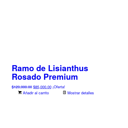
Ramo de Lisianthus
Rosado Premium
El
El
$
120,000.00
$
85,000.00
¡Oferta!
precio
precio
Añadir al carrito
Mostrar detalles
original
actual
era:
es:
$120,000.00.
$85,000.00.