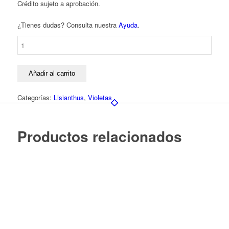
Crédito sujeto a aprobación.
¿Tienes dudas? Consulta nuestra
Ayuda
.
Ramo
de
Lisianthus
Violeta
Añadir al carrito
cantidad
Categorías:
Lisianthus
,
Violetas
Productos relacionados